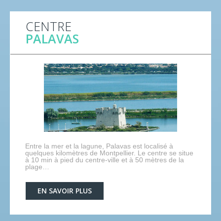
CENTRE
PALAVAS
Entre la mer et la lagune, Palavas est localisé à
quelques kilomètres de Montpellier. Le centre se situe
à 10 min à pied du centre-ville et à 50 mètres de la
plage…
EN SAVOIR PLUS