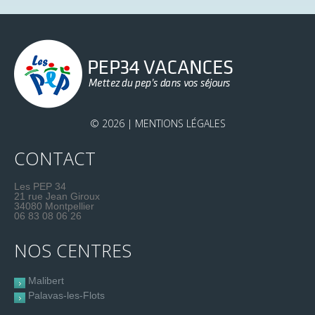
© 2026 |
MENTIONS LÉGALES
CONTACT
Les PEP 34
21 rue Jean Giroux
34080 Montpellier
06 83 08 06 26
NOS CENTRES
Malibert
Palavas-les-Flots